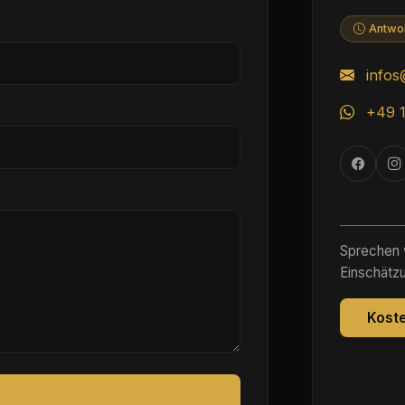
Antwor
info
+49 1
Sprechen w
Einschätzu
Kost